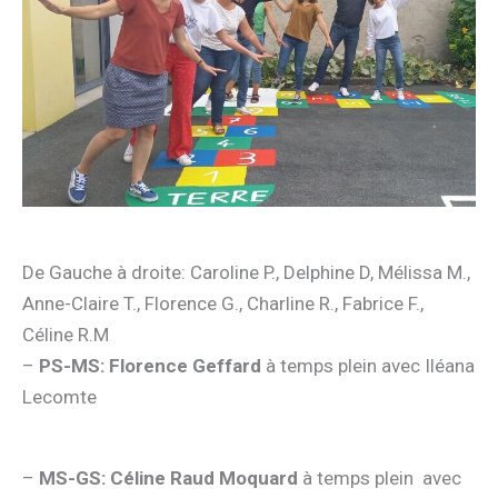
De Gauche à droite: Caroline P., Delphine D, Mélissa M.,
Anne-Claire T., Florence G., Charline R., Fabrice F.,
Céline R.M
–
PS-MS: Florence Geffard
à temps plein avec Iléana
Lecomte
–
MS-GS:
Céline Raud Moquard
à temps plein avec