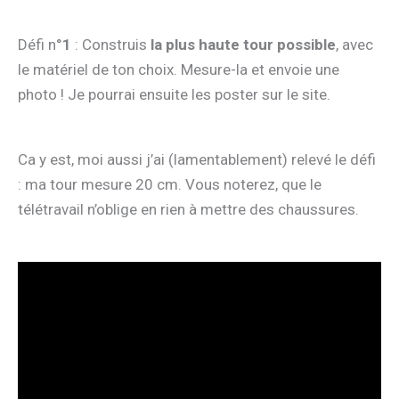
Défi n°
1
: Construis
la plus haute tour possible
, avec
le matériel de ton choix. Mesure-la et envoie une
photo ! Je pourrai ensuite les poster sur le site.
Ca y est, moi aussi j’ai (lamentablement) relevé le défi
: ma tour mesure 20 cm. Vous noterez, que le
télétravail n’oblige en rien à mettre des chaussures.