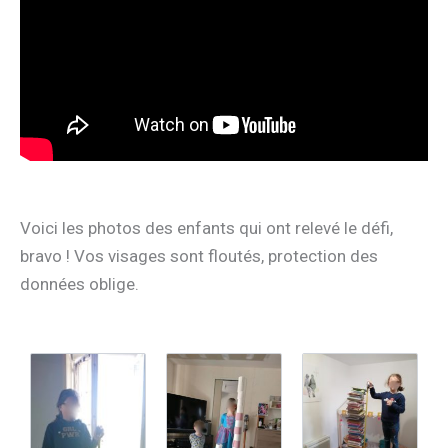
Voici les photos des enfants qui ont relevé le défi,
bravo ! Vos visages sont floutés, protection des
données oblige.